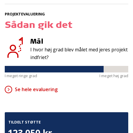
PROJEKTEVALUERING
Kontakt
Adresse
Sådan gik det
Hummeltoftevej 49
TrygFonden
2830 Virum
T:
45 26 08 00
Mål
Denmark
info@trygfonden.dk
Vis vej hertil
I hvor høj grad blev målet med jeres projekt
indfriet?
TryghedsGruppen
T:
45 26 08 26
info@tryghedsgruppen.dk
I meget ringe grad
I meget høj grad
Se hele evaluering
Fakturering
Kontakt os
Presse
TILDELT STØTTE
Cookies
123.050 kr.