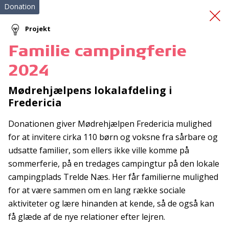
Donation
Projekt
Familie campingferie
Implementation Matters
2024
Mødrehjælpens lokalafdeling i
Fredericia
Donationen giver Mødrehjælpen Fredericia mulighed
for at invitere cirka 110 børn og voksne fra sårbare og
udsatte familier, som ellers ikke ville komme på
Tilmeld nyhedsbrev
sommerferie, på en tredages campingtur på den lokale
De seneste nyheder om TrygFondens og TryghedsGruppens
campingplads Trelde Næs. Her får familierne mulighed
aktiviteter direkte i din indbakke.
for at være sammen om en lang række sociale
aktiviteter og lære hinanden at kende, så de også kan
Tilmeld
få glæde af de nye relationer efter lejren.