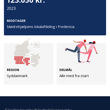
Persondata
2023
Vilkår
MODTAGER
Mødrehjælpens lokalafdeling i Fredericia
Følg os
TryghedsGruppen
Facebook
LinkedIn
REGION
DELMÅL
TrygFonden
Syddanmark
Alle med fra start
Facebook
LinkedIn
© TrygFonden smba @ TryghedsGruppen smba.