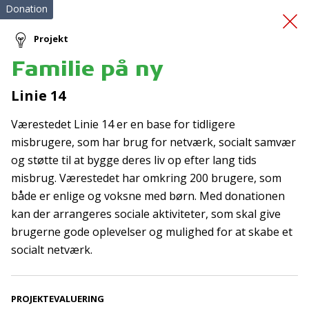
Donation
Projekt
Familie på ny
Førstehjælpskursus
Linie 14
Værestedet Linie 14 er en base for tidligere
misbrugere, som har brug for netværk, socialt samvær
og støtte til at bygge deres liv op efter lang tids
misbrug. Værestedet har omkring 200 brugere, som
både er enlige og voksne med børn. Med donationen
Tilmeld nyhedsbrev
kan der arrangeres sociale aktiviteter, som skal give
brugerne gode oplevelser og mulighed for at skabe et
De seneste nyheder om TrygFondens og TryghedsGruppens
socialt netværk.
aktiviteter direkte i din indbakke.
Tilmeld
PROJEKTEVALUERING