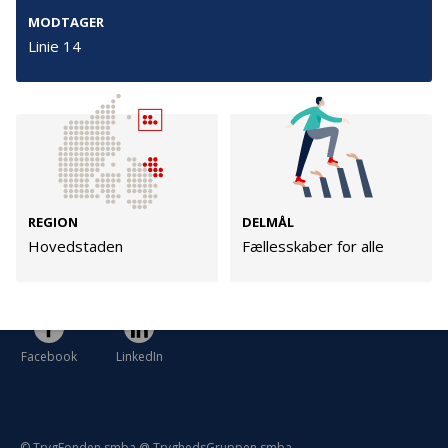
Persondata
MODTAGER
Vilkår
Linie 14
Følg os
TryghedsGruppen
REGION
DELMÅL
Facebook
LinkedIn
Hovedstaden
Fællesskaber for alle
TrygFonden
Facebook
LinkedIn
© TrygFonden smba @ TryghedsGruppen smba.