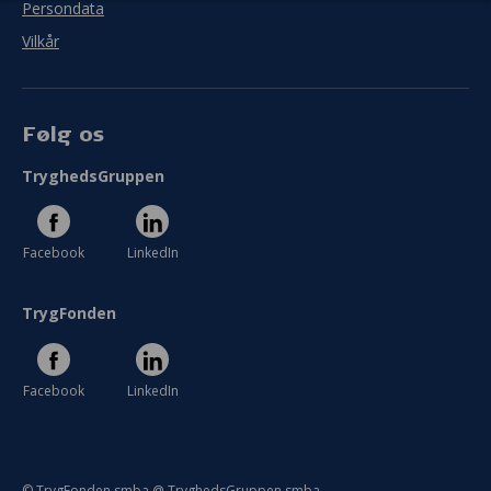
Persondata
Mål
Vilkår
I hvor høj grad blev målet med jeres projekt
indfriet?
Følg os
I meget ringe grad
I meget høj grad
TryghedsGruppen
Se hele evaluering
Facebook
LinkedIn
TrygFonden
Facebook
LinkedIn
© TrygFonden smba @ TryghedsGruppen smba.