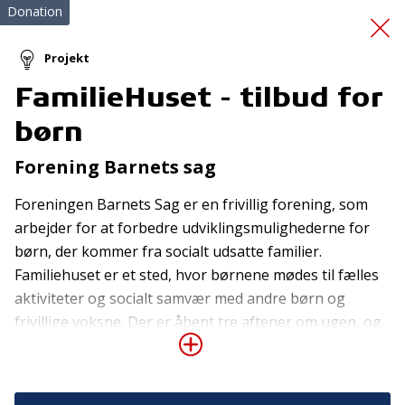
Donation
Projekt
FamilieHuset - tilbud for
Cykelhjelme
børn
Forening Barnets sag
Foreningen Barnets Sag er en frivillig forening, som
arbejder for at forbedre udviklingsmulighederne for
børn, der kommer fra socialt udsatte familier.
Familiehuset er et sted, hvor børnene mødes til fælles
Tilmeld nyhedsbrev
aktiviteter og socialt samvær med andre børn og
De seneste nyheder om TrygFondens og TryghedsGruppens
frivillige voksne. Der er åbent tre aftener om ugen, og
aktiviteter direkte i din indbakke.
det er primært sårbare børn i 7-12-års alderen, som
bruger tilbuddet. Børnene har været udsat for
Tilmeld
mobning, har et begrænset socialt netværk eller