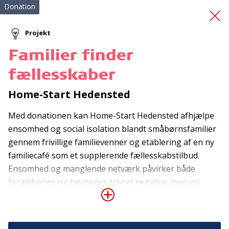
Donation
Projekt
Familier finder
Early Numeracy and
fællesskaber
Math
Home-Start Hedensted
Med donationen kan Home-Start Hedensted afhjælpe
ensomhed og social isolation blandt småbørnsfamilier
gennem frivillige familievenner og etablering af en ny
familiecafé som et supplerende fællesskabstilbud.
Ensomhed og manglende netværk påvirker både
Tilmeld nyhedsbrev
forældrenes og børnenes trivsel negativt, men en
frivillig familieven, der et par timer om ugen hjælper
De seneste nyheder om TrygFondens og TryghedsGruppens
aktiviteter direkte i din indbakke.
med praktiske opgaver, aflaster forældrene og giver
børnene positiv opmærksomhed, kan gøre en stor og