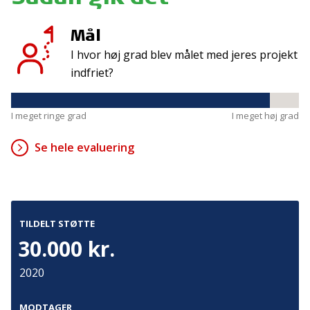
Tilmeld
Mål
I hvor høj grad blev målet med jeres projekt
Kontakt
Adresse
indfriet?
Hummeltoftevej 49
TrygFonden
2830 Virum
T:
45 26 08 00
I meget ringe grad
I meget høj grad
Denmark
info@trygfonden.dk
Vis vej hertil
Se hele evaluering
TryghedsGruppen
T:
45 26 08 26
info@tryghedsgruppen.dk
TILDELT STØTTE
30.000 kr.
Fakturering
2020
Kontakt os
Presse
MODTAGER