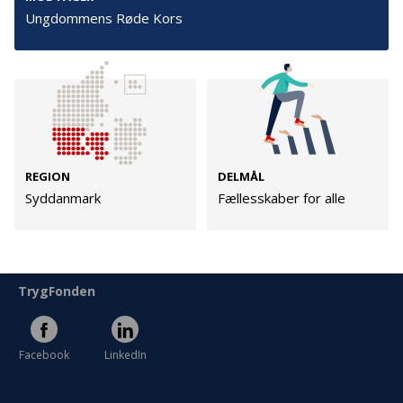
Cookies
Ungdommens Røde Kors
Persondata
Vilkår
Følg os
REGION
DELMÅL
TryghedsGruppen
Syddanmark
Fællesskaber for alle
Facebook
LinkedIn
TrygFonden
Facebook
LinkedIn