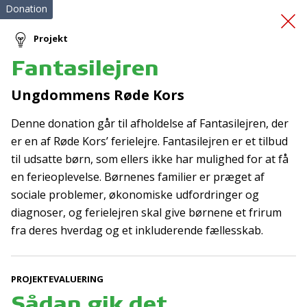
Donation
Projekt
Fantasilejren
Beboerferie i Husum
Ungdommens Røde Kors
nord
Denne donation går til afholdelse af Fantasilejren, der
er en af Røde Kors’ ferielejre. Fantasilejren er et tilbud
til udsatte børn, som ellers ikke har mulighed for at få
en ferieoplevelse. Børnenes familier er præget af
sociale problemer, økonomiske udfordringer og
diagnoser, og ferielejren skal give børnene et frirum
fra deres hverdag og et inkluderende fællesskab.
Tilmeld nyhedsbrev
De seneste nyheder om TrygFondens og TryghedsGruppens
aktiviteter direkte i din indbakke.
PROJEKTEVALUERING
Sådan gik det