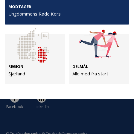
Persondata
MODTAGER
Vilkår
Ungdommens Røde Kors
Følg os
TryghedsGruppen
REGION
DELMÅL
Facebook
LinkedIn
Sjælland
Alle med fra start
TrygFonden
Facebook
LinkedIn
© TrygFonden smba @ TryghedsGruppen smba.