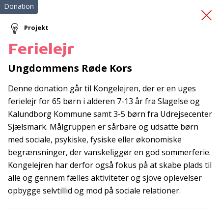
Donation
Projekt
Ferielejr
Sproggaven
Ungdommens Røde Kors
Denne donation går til Kongelejren, der er en uges
ferielejr for 65 børn i alderen 7-13 år fra Slagelse og
Kalundborg Kommune samt 3-5 børn fra Udrejsecenter
Sjælsmark. Målgruppen er sårbare og udsatte børn
med sociale, psykiske, fysiske eller økonomiske
Tilmeld nyhedsbrev
begrænsninger, der vanskeliggør en god sommerferie.
Kongelejren har derfor også fokus på at skabe plads til
De seneste nyheder om TrygFondens og TryghedsGruppens
alle og gennem fælles aktiviteter og sjove oplevelser
aktiviteter direkte i din indbakke.
opbygge selvtillid og mod på sociale relationer.
Tilmeld