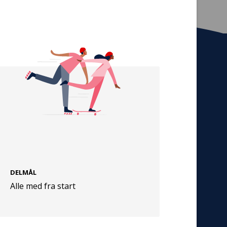
Tilmeld nyhedsbrev
De seneste nyheder om TrygFondens og
TryghedsGruppens aktiviteter direkte i din
indbakke.
Tilmeld
DELMÅL
Cookies
Alle med fra start
Persondata
Vilkår