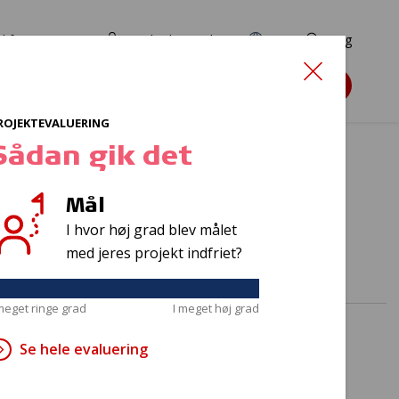
d for ansøgere
TryghedsPortalen
EN
Søg
Søg støtte
ROJEKTEVALUERING
Sådan gik det
Mål
ling
I hvor høj grad blev målet
med jeres projekt indfriet?
 meget ringe grad
I meget høj grad
Se hele evaluering