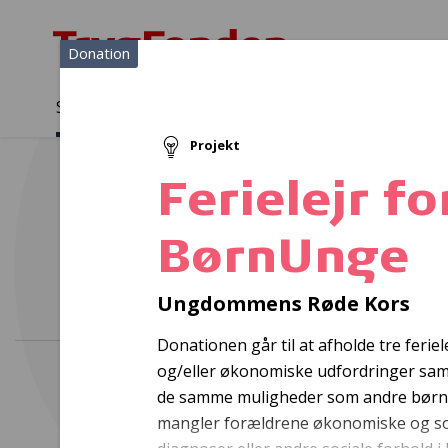
Donation
Sådan støtter vi
Medlemmer
Viden
Projekt
Sådan støtter vi
Forside
...
Projekter og donationer
Ferielejr for udsatte Børn
Ferielejr f
BørnUnge
Ops
Ungdommens Røde Kors
Donationen går til at afholde tre ferie
og/eller økonomiske udfordringer samt
de samme muligheder som andre børn 
mangler forældrene økonomiske og soc