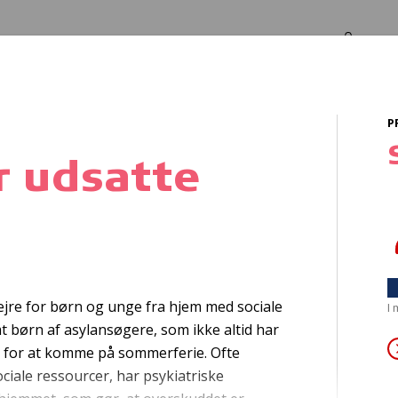
Log in
Om os
P
Unge
or udsatte
tart af kajakafde
lejre for børn og unge fra hjem med sociale
I
 børn af asylansøgere, som ikke altid har
for at komme på sommerferie. Ofte
iale ressourcer, har psykiatriske