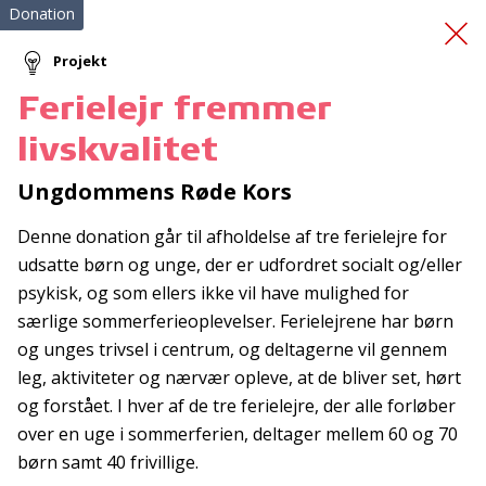
Donation
Projekt
Ferielejr fremmer
CORONA: Akut
livskvalitet
Sorgberedskab
Ungdommens Røde Kors
Denne donation går til afholdelse af tre ferielejre for
udsatte børn og unge, der er udfordret socialt og/eller
psykisk, og som ellers ikke vil have mulighed for
særlige sommerferieoplevelser. Ferielejrene har børn
og unges trivsel i centrum, og deltagerne vil gennem
Tilmeld nyhedsbrev
leg, aktiviteter og nærvær opleve, at de bliver set, hørt
og forstået. I hver af de tre ferielejre, der alle forløber
De seneste nyheder om TrygFondens og TryghedsGruppens
over en uge i sommerferien, deltager mellem 60 og 70
aktiviteter direkte i din indbakke.
børn samt 40 frivillige.