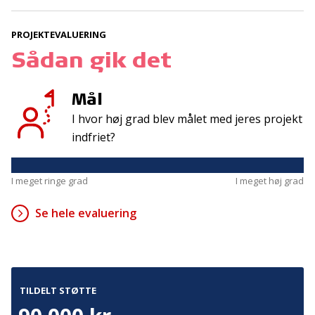
Tilmeld
PROJEKTEVALUERING
Sådan gik det
Kontakt
Adresse
Hummeltoftevej 49
TrygFonden
Mål
2830 Virum
T:
45 26 08 00
I hvor høj grad blev målet med jeres projekt
Denmark
info@trygfonden.dk
indfriet?
Vis vej hertil
TryghedsGruppen
I meget ringe grad
I meget høj grad
T:
45 26 08 26
info@tryghedsgruppen.dk
Se hele evaluering
Fakturering
Kontakt os
TILDELT STØTTE
Presse