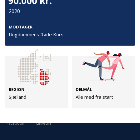
90.000 kr.
Cookies
2020
Persondata
Vilkår
MODTAGER
Ungdommens Røde Kors
Følg os
TryghedsGruppen
Facebook
LinkedIn
REGION
DELMÅL
Sjælland
Alle med fra start
TrygFonden
Facebook
LinkedIn