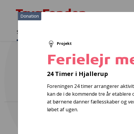
Donation
Sådan støtter vi
Medlemmer
Viden
Projekt
Sådan støtter vi
Forside
...
Projekter og donationer
Ferielejr med "24 Timer"
Ferielejr m
Sekr
24 Timer i Hjallerup
Foreningen 24 timer arrangerer aktivi
kan de i de kommende tre år etablere og
at børnene danner fællesskaber og vens
løbet af ugen.