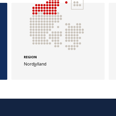
e
Følg os
evej 49
TryghedsGruppen
REGION
Facebook
LinkedIn
l
Nordjylland
TrygFonden
Facebook
LinkedIn