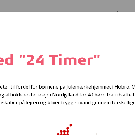
Log in
Om os
ed "24 Timer"
etariat for SDQ/
teter til fordel for børnene på Julemærkehjemmet i Hobro.
 afholde en ferielejr i Nordjylland for 40 børn fra udsatte fa
kaber på lejren og bliver trygge i vand gennem forskellige 