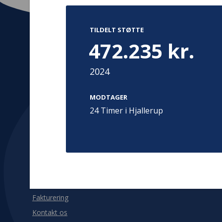
TILDELT STØTTE
472.235 kr.
Kontakt
Adress
2024
Hummeltoft
TrygFonden
2830 Virum
MODTAGER
T:
45 26 08 00
Denmark
24 Timer i Hjallerup
info@trygfonden.dk
Vis vej herti
TryghedsGruppen
T:
45 26 08 26
info@tryghedsgruppen.dk
Fakturering
Kontakt os