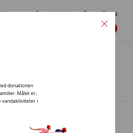
d for ansøgere
TryghedsPortalen
EN
Søg
Søg støtte
DAWBA
 Med donationen
milier. Målet er,
vandaktiviteter i