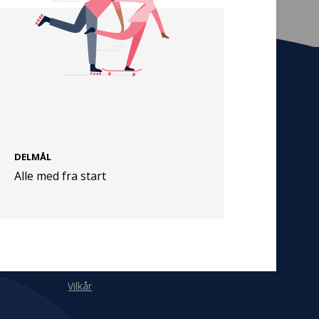
Tilmeld nyhedsbrev
De seneste nyheder om TrygFondens og
TryghedsGruppens aktiviteter direkte i din
indbakke.
DELMÅL
Alle med fra start
Tilmeld
Cookies
Persondata
Vilkår