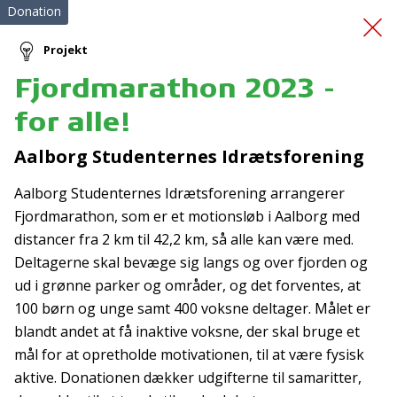
Donation
Projekt
Fjordmarathon 2023 -
sørredning-både og
for alle!
uddannelse
Aalborg Studenternes Idrætsforening
Aalborg Studenternes Idrætsforening arrangerer
Fjordmarathon, som er et motionsløb i Aalborg med
distancer fra 2 km til 42,2 km, så alle kan være med.
Deltagerne skal bevæge sig langs og over fjorden og
ud i grønne parker og områder, og det forventes, at
Tilmeld nyhedsbrev
100 børn og unge samt 400 voksne deltager. Målet er
blandt andet at få inaktive voksne, der skal bruge et
De seneste nyheder om TrygFondens og TryghedsGruppens
mål for at opretholde motivationen, til at være fysisk
aktiviteter direkte i din indbakke.
aktive. Donationen dækker udgifterne til samaritter,