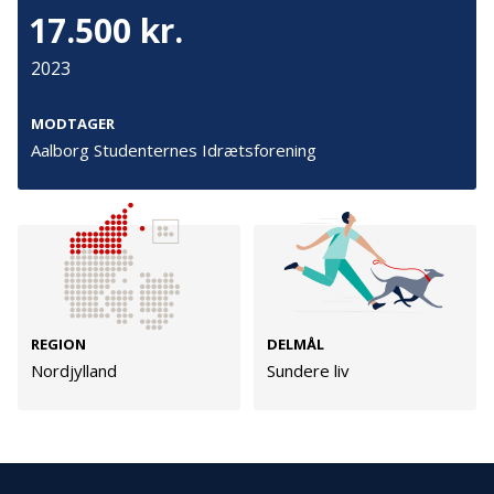
Cookies
17.500 kr.
Persondata
2023
Vilkår
MODTAGER
Aalborg Studenternes Idrætsforening
Følg os
TryghedsGruppen
Facebook
LinkedIn
REGION
DELMÅL
TrygFonden
Nordjylland
Sundere liv
Facebook
LinkedIn