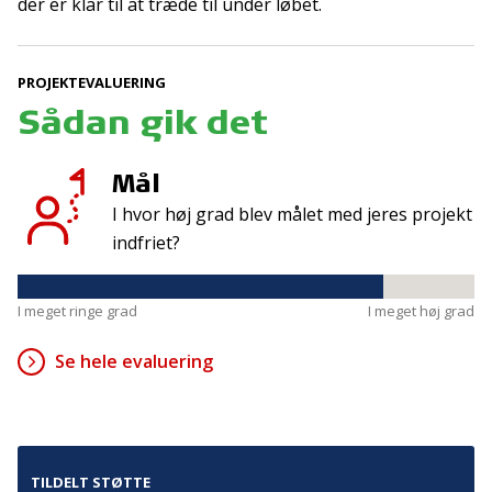
Tilmeld
der er klar til at træde til under løbet.
PROJEKTEVALUERING
Kontakt
Adresse
Sådan gik det
Hummeltoftevej 49
TrygFonden
2830 Virum
T:
45 26 08 00
Mål
Denmark
info@trygfonden.dk
I hvor høj grad blev målet med jeres projekt
Vis vej hertil
indfriet?
TryghedsGruppen
T:
45 26 08 26
I meget ringe grad
I meget høj grad
info@tryghedsgruppen.dk
Se hele evaluering
Fakturering
Kontakt os
Presse
TILDELT STØTTE