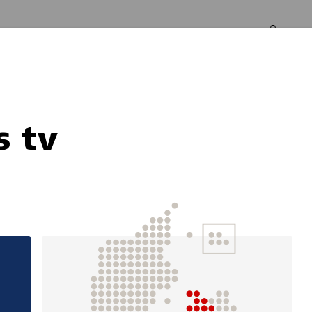
Log in
Om os
 tv
orbedring af trivs