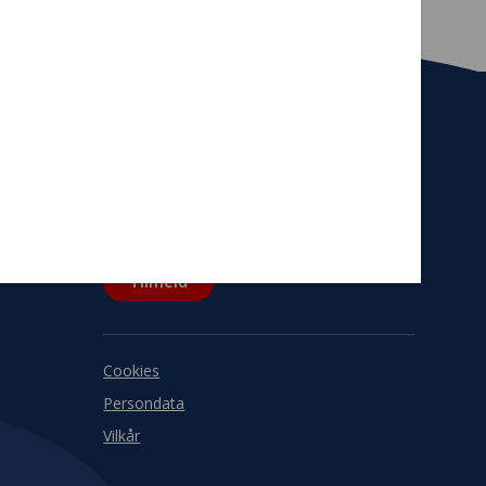
Tilmeld nyhedsbrev
De seneste nyheder om TrygFondens og
TryghedsGruppens aktiviteter direkte i din
indbakke.
Tilmeld
Cookies
Persondata
Vilkår