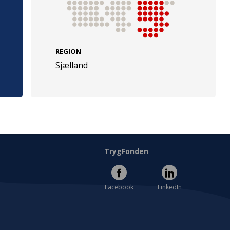
REGION
Sjælland
e
Følg os
evej 49
TryghedsGruppen
Facebook
LinkedIn
l
TrygFonden
Facebook
LinkedIn