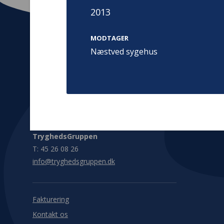
2013
MODTAGER
Næstved sygehus
Kontakt
Adress
Hummeltoft
TrygFonden
2830 Virum
T:
45 26 08 00
Denmark
info@trygfonden.dk
Vis vej herti
TryghedsGruppen
T:
45 26 08 26
info@tryghedsgruppen.dk
Fakturering
Kontakt os