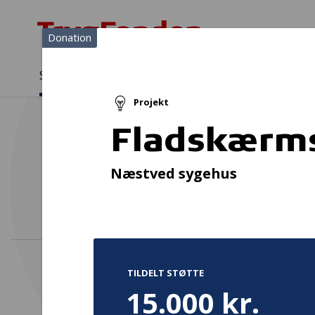
Donation
Sådan støtter vi
Medlemmer
Viden
Projekt
Sådan støtter vi
Forside
...
Projekter og donationer
Fladskærms tv
Fladskærms
F
Næstved sygehus
TILDELT STØTTE
15.000 kr.