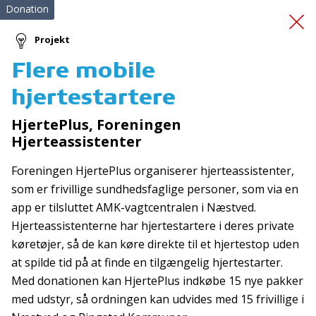
Donation
Projekt
Flere mobile
Side by side el cykel
hjertestartere
HjertePlus, Foreningen
Hjerteassistenter
Foreningen HjertePlus organiserer hjerteassistenter,
som er frivillige sundhedsfaglige personer, som via en
app er tilsluttet AMK-vagtcentralen i Næstved.
Tilmeld nyhedsbrev
Hjerteassistenterne har hjertestartere i deres private
De seneste nyheder om TrygFondens og TryghedsGruppens
køretøjer, så de kan køre direkte til et hjertestop uden
aktiviteter direkte i din indbakke.
at spilde tid på at finde en tilgængelig hjertestarter.
Med donationen kan HjertePlus indkøbe 15 nye pakker
Tilmeld
med udstyr, så ordningen kan udvides med 15 frivillige i