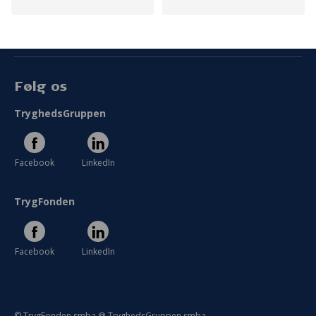
Persondata
Vilkår
Følg os
TryghedsGruppen
Facebook
LinkedIn
TrygFonden
Facebook
LinkedIn
© TrygFonden smba @ TryghedsGruppen smba.