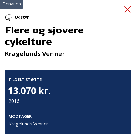
Donation
Udstyr
Flere og sjovere
Fælles Fokus Giver
cykelture
Fremgang 2
Kragelunds Venner
TILDELT STØTTE
13.070 kr.
2016
Tilmeld nyhedsbrev
De seneste nyheder om TrygFondens og TryghedsGruppens
MODTAGER
aktiviteter direkte i din indbakke.
Kragelunds Venner