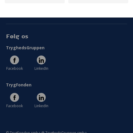
Persondata
Vilkår
Følg os
TryghedsGruppen
Facebook
LinkedIn
TrygFonden
Facebook
LinkedIn
© TrygFonden smba @ TryghedsGruppen smba.