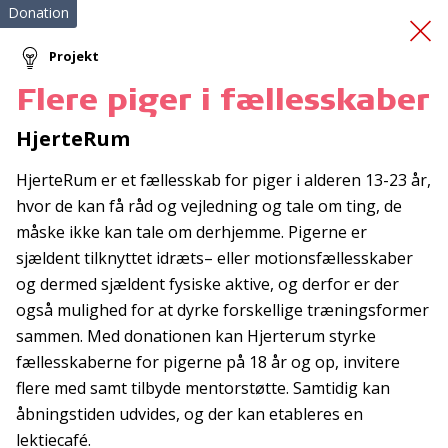
Donation
Projekt
Flere piger i fællesskaber
En god start på livet
HjerteRum
HjerteRum er et fællesskab for piger i alderen 13-23 år,
hvor de kan få råd og vejledning og tale om ting, de
måske ikke kan tale om derhjemme. Pigerne er
sjældent tilknyttet idræts– eller motionsfællesskaber
og dermed sjældent fysiske aktive, og derfor er der
Tilmeld nyhedsbrev
også mulighed for at dyrke forskellige træningsformer
sammen. Med donationen kan Hjerterum styrke
De seneste nyheder om TrygFondens og TryghedsGruppens
fællesskaberne for pigerne på 18 år og op, invitere
aktiviteter direkte i din indbakke.
flere med samt tilbyde mentorstøtte. Samtidig kan
Tilmeld
åbningstiden udvides, og der kan etableres en
lektiecafé.