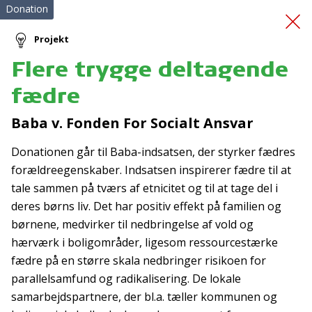
Donation
Projekt
Flere trygge deltagende
Familiecampingferie
fædre
2026
Baba v. Fonden For Socialt Ansvar
Donationen går til Baba-indsatsen, der styrker fædres
forældreegenskaber. Indsatsen inspirerer fædre til at
tale sammen på tværs af etnicitet og til at tage del i
deres børns liv. Det har positiv effekt på familien og
børnene, medvirker til nedbringelse af vold og
Tilmeld nyhedsbrev
hærværk i boligområder, ligesom ressourcestærke
fædre på en større skala nedbringer risikoen for
De seneste nyheder om TrygFondens og TryghedsGruppens
parallelsamfund og radikalisering. De lokale
aktiviteter direkte i din indbakke.
samarbejdspartnere, der bl.a. tæller kommunen og