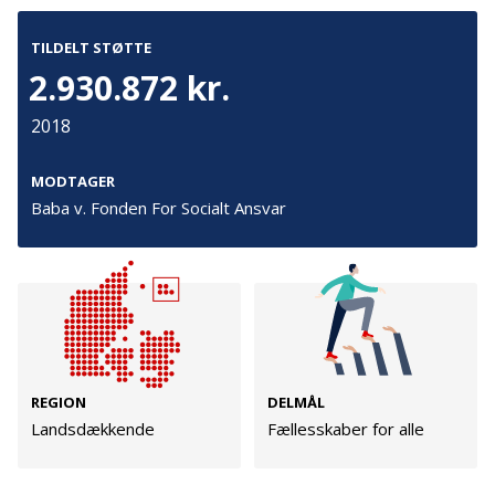
Cookies
TILDELT STØTTE
Persondata
2.930.872 kr.
Vilkår
2018
Følg os
MODTAGER
Baba v. Fonden For Socialt Ansvar
TryghedsGruppen
Facebook
LinkedIn
TrygFonden
REGION
DELMÅL
Landsdækkende
Fællesskaber for alle
Facebook
LinkedIn