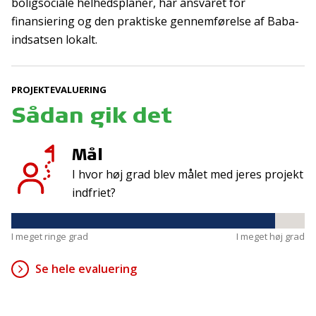
Tilmeld
boligsociale helhedsplaner, har ansvaret for
finansiering og den praktiske gennemførelse af Baba-
indsatsen lokalt.
Kontakt
Adresse
PROJEKTEVALUERING
Hummeltoftevej 49
TrygFonden
2830 Virum
Sådan gik det
T:
45 26 08 00
Denmark
info@trygfonden.dk
Vis vej hertil
Mål
TryghedsGruppen
I hvor høj grad blev målet med jeres projekt
T:
45 26 08 26
indfriet?
info@tryghedsgruppen.dk
I meget ringe grad
I meget høj grad
Fakturering
Se hele evaluering
Kontakt os
Presse