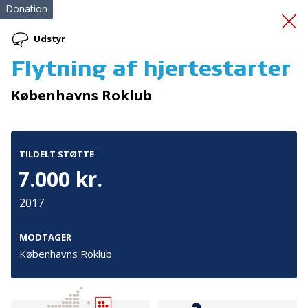
Donation
Udstyr
Flytning af hjertestarter
Hjertestarterkursus
Københavns Roklub
TILDELT STØTTE
7.000 kr.
2017
Tilmeld nyhedsbrev
De seneste nyheder om TrygFondens og TryghedsGruppens
MODTAGER
aktiviteter direkte i din indbakke.
Københavns Roklub
Tilmeld