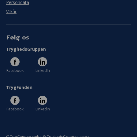
Persondata
Vilkår
Følg os
TryghedsGruppen
Facebook
LinkedIn
TrygFonden
Facebook
LinkedIn
© TrygFonden smba @ TryghedsGruppen smba.