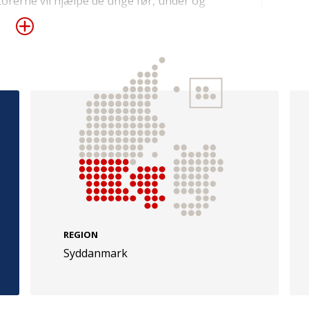
ntorerne vil hjælpe de unge før, under og
ads i samfundet, der ikke indebærer
ættelse af en projektleder, der skal stå for
er samarbejde med relevante aktører,
rkorpset.
e
Følg os
evej 49
TryghedsGruppen
Facebook
LinkedIn
l
TrygFonden
REGION
Syddanmark
Facebook
LinkedIn