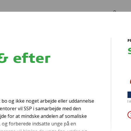
Log in
Om os
P
g
& efter
Sikkerhedsudsty
t bo og ikke noget arbejde eller uddannelse
I
mentorer vil SSP i samarbejde med den
de for at mindske andelen af somaliske
, og forberede indsatte unge på en