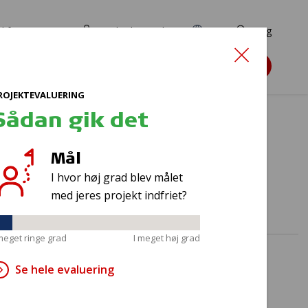
d for ansøgere
TryghedsPortalen
EN
Søg
Søg støtte
ROJEKTEVALUERING
Sådan gik det
Mål
r
I hvor høj grad blev målet
med jeres projekt indfriet?
 meget ringe grad
I meget høj grad
Se hele evaluering