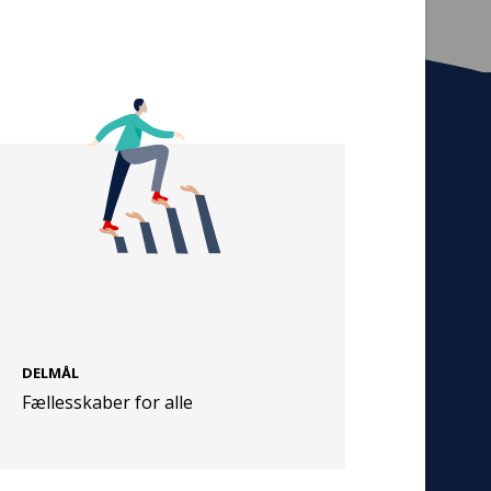
Tilmeld nyhedsbrev
De seneste nyheder om TrygFondens og
TryghedsGruppens aktiviteter direkte i din
indbakke.
Tilmeld
DELMÅL
Cookies
Fællesskaber for alle
Persondata
Vilkår