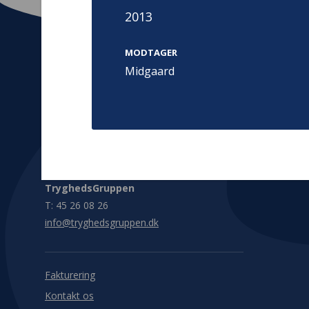
2013
MODTAGER
Midgaard
Kontakt
Adress
Hummeltoft
TrygFonden
2830 Virum
T:
45 26 08 00
Denmark
info@trygfonden.dk
Vis vej herti
TryghedsGruppen
T:
45 26 08 26
info@tryghedsgruppen.dk
Fakturering
Kontakt os