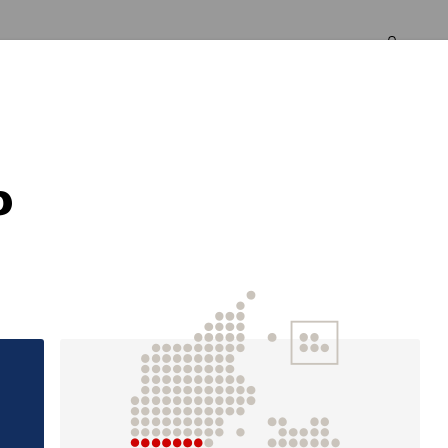
Log in
Om os
p
Førstehjælpskursu