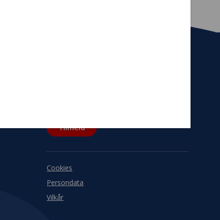
Tilmeld nyhedsbrev
De seneste nyheder om TrygFondens og
TryghedsGruppens aktiviteter direkte i din
indbakke.
Tilmeld
Cookies
Persondata
Vilkår