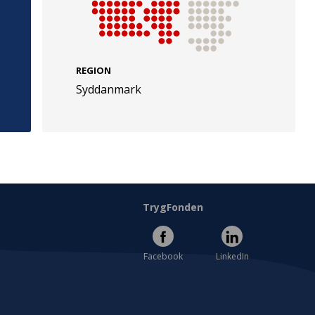
REGION
Syddanmark
e
Følg os
evej 49
TryghedsGruppen
Facebook
LinkedIn
l
TrygFonden
Facebook
LinkedIn