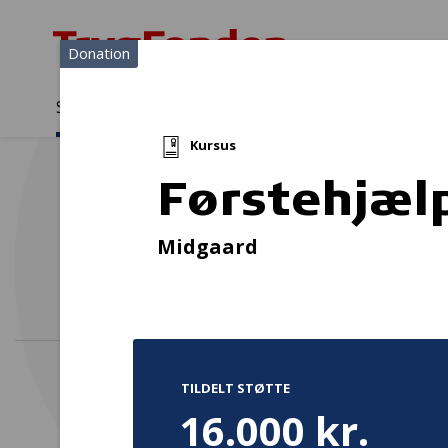
Donation
Sådan støtter vi
Medlemmer
Viden
Kursus
Sådan støtter vi
Forside
...
Projekter og donationer
Førstehjælp
Førstehjæl
Midgaard
TILDELT STØTTE
16.000 kr.