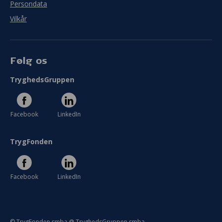
Persondata
Vilkår
Følg os
TryghedsGruppen
Facebook
LinkedIn
TrygFonden
Facebook
LinkedIn
© TrygFonden smba @ TryghedsGruppen smba.