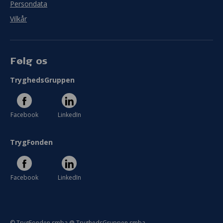
Persondata
Vilkår
Følg os
TryghedsGruppen
Facebook
LinkedIn
TrygFonden
Facebook
LinkedIn
© TrygFonden smba @ TryghedsGruppen smba.