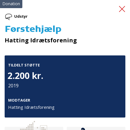
Donation
Udstyr
Førstehjælp
Vores Sunde Hverdag
Hatting Idrætsforening
TILDELT STØTTE
2.200 kr.
2019
Tilmeld nyhedsbrev
De seneste nyheder om TrygFondens og TryghedsGruppens
MODTAGER
aktiviteter direkte i din indbakke.
Hatting Idrætsforening
Tilmeld