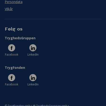
Persondata
Vilkår
Følg os
TryghedsGruppen
Facebook
LinkedIn
TrygFonden
Facebook
LinkedIn
© TrygFonden smba @ TryghedsGruppen smba.