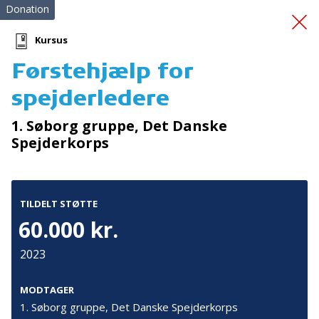
Donation
Kursus
Førstehjælp for
El-tandemcykel
spejderledere
1. Søborg gruppe, Det Danske
Spejderkorps
TILDELT STØTTE
Tilmeld nyhedsbrev
60.000 kr.
De seneste nyheder om TrygFondens og TryghedsGruppens
2023
aktiviteter direkte i din indbakke.
MODTAGER
Tilmeld
1. Søborg gruppe, Det Danske Spejderkorps