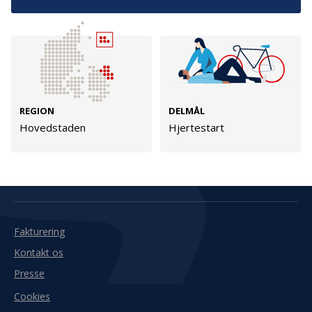
Kontakt
Adresse
Hummeltoftevej 49
TrygFonden
2830 Virum
T:
45 26 08 00
Denmark
info@trygfonden.dk
REGION
DELMÅL
Vis vej hertil
Hovedstaden
Hjertestart
TryghedsGruppen
T:
45 26 08 26
info@tryghedsgruppen.dk
Fakturering
Kontakt os
Presse
Cookies