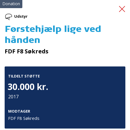
Donation
Udstyr
Førstehjælp lige ved
Fælles Fokus Giver
hånden
Fremgang 2
FDF F8 Søkreds
TILDELT STØTTE
30.000 kr.
2017
Tilmeld nyhedsbrev
De seneste nyheder om TrygFondens og TryghedsGruppens
MODTAGER
aktiviteter direkte i din indbakke.
FDF F8 Søkreds