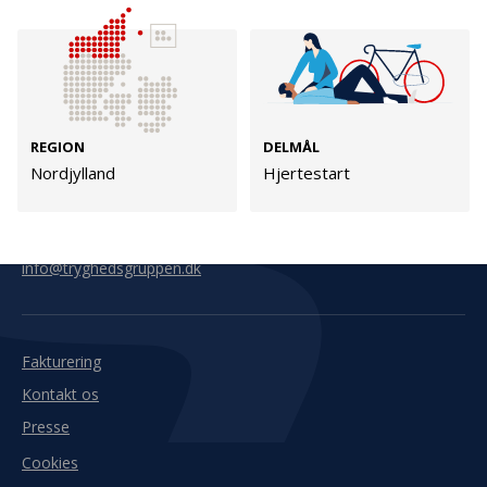
Kontakt
Adresse
Hummeltoftevej 49
TrygFonden
2830 Virum
T:
45 26 08 00
REGION
DELMÅL
Denmark
info@trygfonden.dk
Nordjylland
Hjertestart
Vis vej hertil
TryghedsGruppen
T:
45 26 08 26
info@tryghedsgruppen.dk
Fakturering
Kontakt os
Presse
Cookies