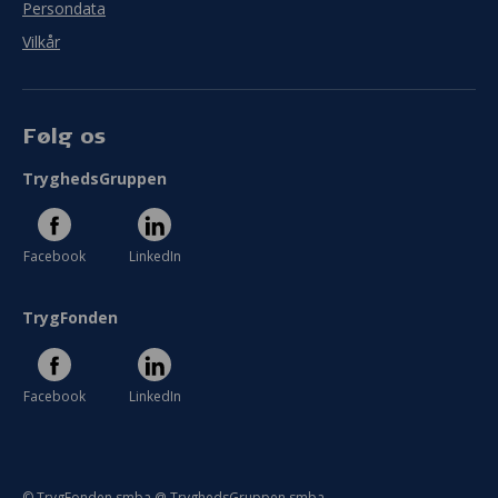
Persondata
Vilkår
Følg os
TryghedsGruppen
Facebook
LinkedIn
TrygFonden
Facebook
LinkedIn
© TrygFonden smba @ TryghedsGruppen smba.