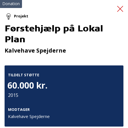
Donation
Projekt
Førstehjælp på Lokal
Side by side el cykel
Plan
Kalvehave Spejderne
TILDELT STØTTE
60.000 kr.
Tilmeld nyhedsbrev
2015
De seneste nyheder om TrygFondens og TryghedsGruppens
aktiviteter direkte i din indbakke.
MODTAGER
Kalvehave Spejderne
Tilmeld