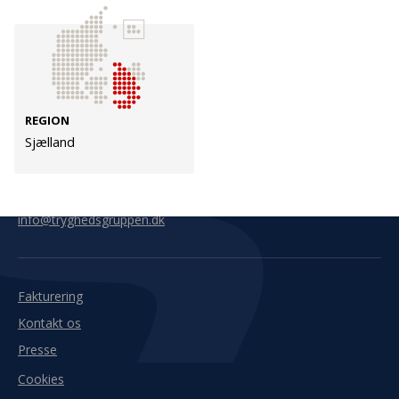
Kontakt
Adresse
Hummeltoftevej 49
TrygFonden
2830 Virum
T:
45 26 08 00
REGION
Denmark
info@trygfonden.dk
Sjælland
Vis vej hertil
TryghedsGruppen
T:
45 26 08 26
info@tryghedsgruppen.dk
Fakturering
Kontakt os
Presse
Cookies