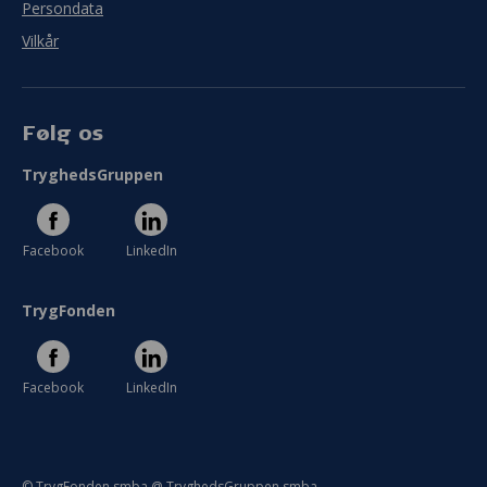
Persondata
Vilkår
Følg os
TryghedsGruppen
Facebook
LinkedIn
TrygFonden
Facebook
LinkedIn
© TrygFonden smba @ TryghedsGruppen smba.