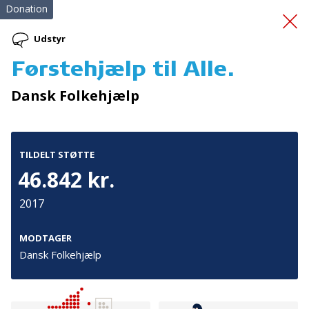
Donation
Udstyr
Førstehjælp til Alle.
Ildfluer og
Dansk Folkehjælp
Brandkadetter
TILDELT STØTTE
46.842 kr.
2017
Tilmeld nyhedsbrev
MODTAGER
Dansk Folkehjælp
De seneste nyheder om TrygFondens og TryghedsGruppens
aktiviteter direkte i din indbakke.