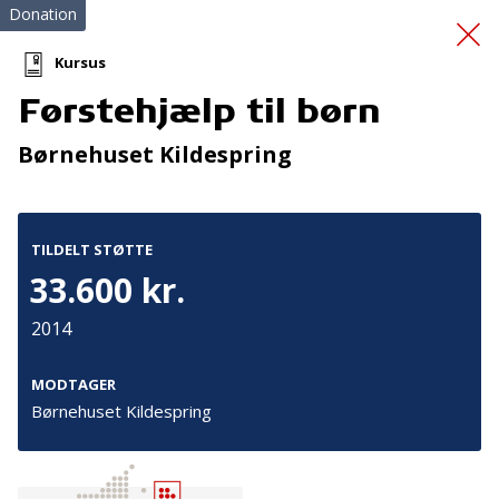
Donation
Kursus
Førstehjælp til børn
Uddeling af sund
Børnehuset Kildespring
overskudsmad
TILDELT STØTTE
33.600 kr.
2014
Tilmeld nyhedsbrev
MODTAGER
Børnehuset Kildespring
De seneste nyheder om TrygFondens og TryghedsGruppens
aktiviteter direkte i din indbakke.