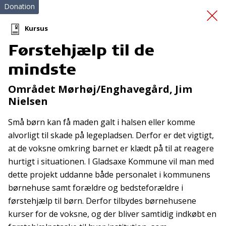
Donation
Kursus
Førstehjælp til de
Førstehjælpskursus
og -
mindste
kit
Området Mørhøj/Enghavegård, Jim
Nielsen
Små børn kan få maden galt i halsen eller komme
alvorligt til skade på legepladsen. Derfor er det vigtigt,
at de voksne omkring barnet er klædt på til at reagere
hurtigt i situationen. I Gladsaxe Kommune vil man med
Tilmeld nyhedsbrev
dette projekt uddanne både personalet i kommunens
børnehuse samt forældre og bedsteforældre i
De seneste nyheder om TrygFondens og TryghedsGruppens
førstehjælp til børn. Derfor tilbydes børnehusene
aktiviteter direkte i din indbakke.
kurser for de voksne, og der bliver samtidig indkøbt en