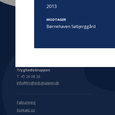
2013
MODTAGER
Børnehaven Søbjerggård
Kontakt
Adress
Hummeltoft
TrygFonden
2830 Virum
T:
45 26 08 00
Denmark
info@trygfonden.dk
Vis vej herti
TryghedsGruppen
T:
45 26 08 26
info@tryghedsgruppen.dk
Fakturering
Kontakt os