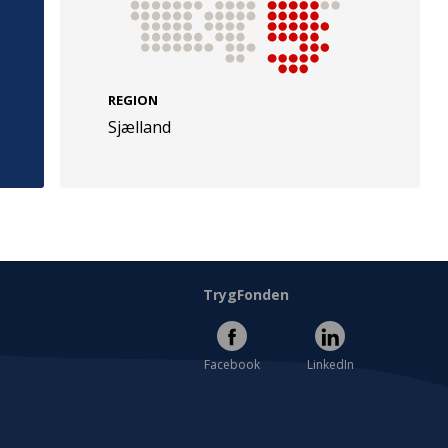
REGION
Sjælland
e
Følg os
evej 49
TryghedsGruppen
Facebook
LinkedIn
l
TrygFonden
Facebook
LinkedIn