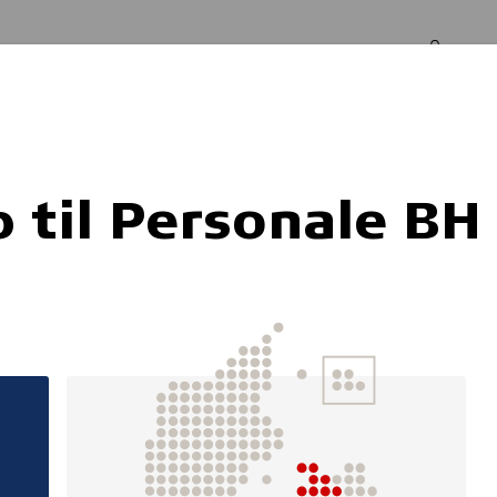
Log in
Om os
BH
 til Personale BH
Sproggaven