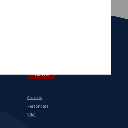
Tilmeld nyhedsbrev
De seneste nyheder om TrygFondens og
TryghedsGruppens aktiviteter direkte i din
indbakke.
Tilmeld
Cookies
Persondata
Vilkår