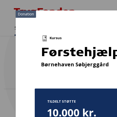
Donation
Sådan støtter vi
Medlemmer
Viden
Kursus
Sådan støtter vi
Forside
...
Projekter og donationer
Førstehjælp til Personale 
Førstehjælp
Børnehaven Søbjerggård
TILDELT STØTTE
10.000 kr.