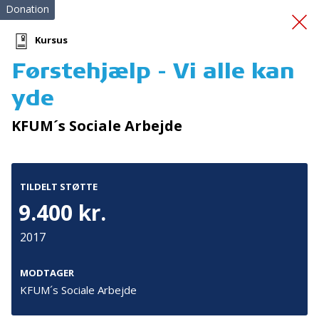
Donation
Kursus
Førstehjælp - Vi alle kan
Fælles Fokus Giver
yde
Fremgang 2
KFUM´s Sociale Arbejde
TILDELT STØTTE
9.400 kr.
2017
Tilmeld nyhedsbrev
De seneste nyheder om TrygFondens og TryghedsGruppens
MODTAGER
aktiviteter direkte i din indbakke.
KFUM´s Sociale Arbejde