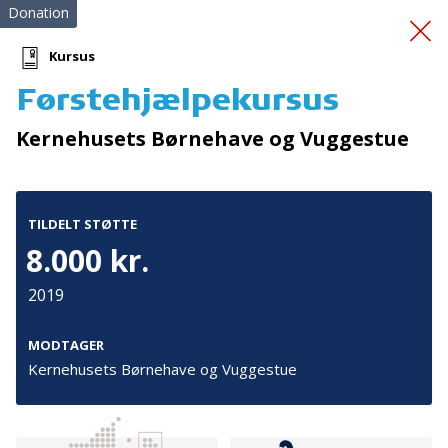
Donation
Kursus
Førstehjælpekursus
En snak for livet
Kernehusets Børnehave og Vuggestue
TILDELT STØTTE
8.000 kr.
2019
Tilmeld nyhedsbrev
De seneste nyheder om TrygFondens og TryghedsGruppens
MODTAGER
aktiviteter direkte i din indbakke.
Kernehusets Børnehave og Vuggestue
Tilmeld