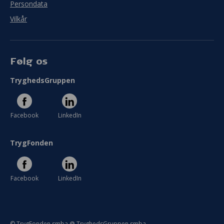
Persondata
Vilkår
Følg os
TryghedsGruppen
Facebook
LinkedIn
TrygFonden
Facebook
LinkedIn
© TrygFonden smba @ TryghedsGruppen smba.