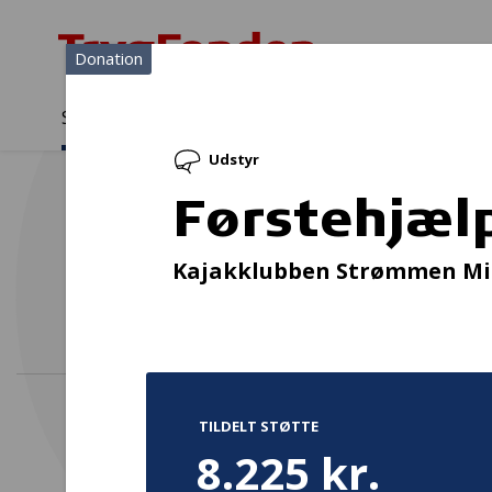
Donation
Sådan støtter vi
Medlemmer
Viden
Udstyr
Sådan støtter vi
Forside
...
Projekter og donationer
Førstehjælpkit til instruktø
Førstehjælp
Kajakklubben Strømmen Mi
TILDELT STØTTE
8.225 kr.