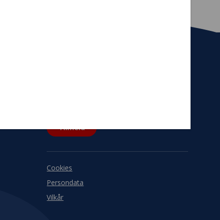
Tilmeld nyhedsbrev
De seneste nyheder om TrygFondens og
TryghedsGruppens aktiviteter direkte i din
indbakke.
Tilmeld
Cookies
Persondata
Vilkår