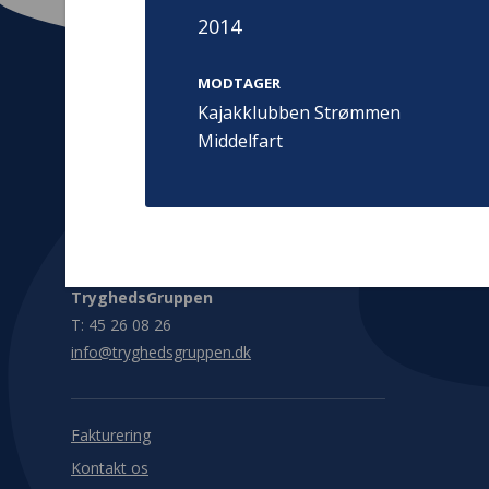
2014
MODTAGER
Kajakklubben Strømmen
Middelfart
Kontakt
Adress
Hummeltoft
TrygFonden
2830 Virum
T:
45 26 08 00
Denmark
info@trygfonden.dk
Vis vej herti
TryghedsGruppen
T:
45 26 08 26
info@tryghedsgruppen.dk
Fakturering
Kontakt os