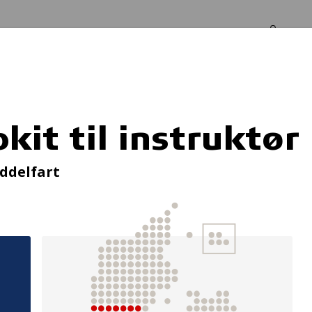
Log in
Om os
r
kit til instruktør
Kunstkælderen
ddelfart