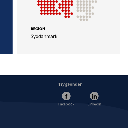
REGION
Syddanmark
e
Følg os
evej 49
TryghedsGruppen
Facebook
LinkedIn
l
TrygFonden
Facebook
LinkedIn