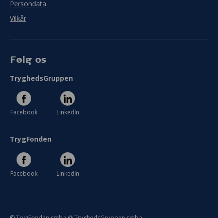
Persondata
Vilkår
Følg os
TryghedsGruppen
Facebook
LinkedIn
TrygFonden
Facebook
LinkedIn
© TrygFonden smba @ TryghedsGruppen smba.