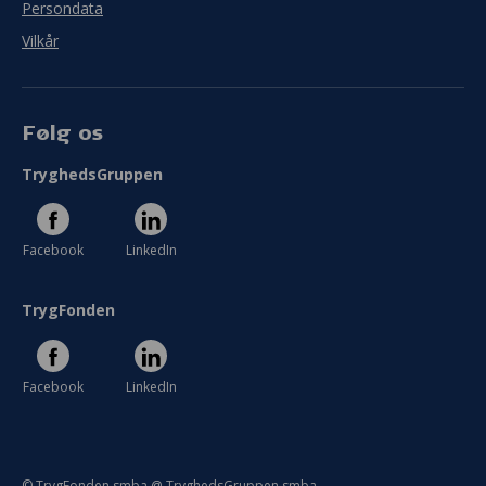
Persondata
Vilkår
Følg os
TryghedsGruppen
Facebook
LinkedIn
TrygFonden
Facebook
LinkedIn
© TrygFonden smba @ TryghedsGruppen smba.