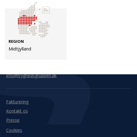
Kontakt
Adresse
Hummeltoftevej 49
TrygFonden
2830 Virum
T:
45 26 08 00
REGION
Denmark
info@trygfonden.dk
Midtjylland
Vis vej hertil
TryghedsGruppen
T:
45 26 08 26
info@tryghedsgruppen.dk
Fakturering
Kontakt os
Presse
Cookies