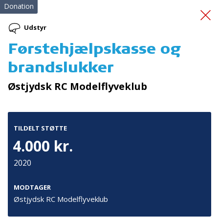
Donation
Udstyr
Førstehjælpskasse og
Batteri til duocykel
brandslukker
Østjydsk RC Modelflyveklub
TILDELT STØTTE
4.000 kr.
Tilmeld nyhedsbrev
2020
De seneste nyheder om TrygFondens og TryghedsGruppens
aktiviteter direkte i din indbakke.
MODTAGER
Østjydsk RC Modelflyveklub
Tilmeld