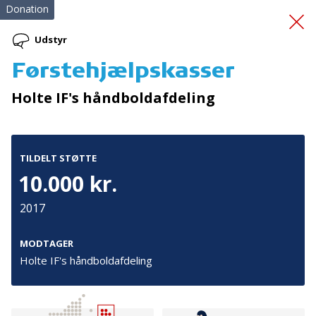
Donation
Udstyr
Førstehjælpskasser
Fælles Fokus Giver
Holte IF's håndboldafdeling
Fremgang 2
TILDELT STØTTE
10.000 kr.
2017
Tilmeld nyhedsbrev
MODTAGER
Holte IF's håndboldafdeling
De seneste nyheder om TrygFondens og TryghedsGruppens
aktiviteter direkte i din indbakke.