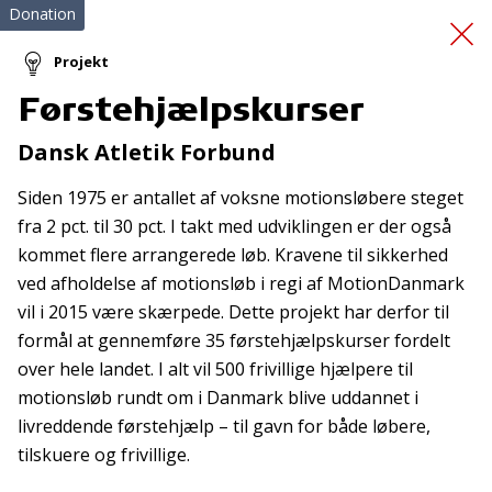
Donation
Projekt
Førstehjælpskurser
Førstehjælpskursus
Dansk Atletik Forbund
Siden 1975 er antallet af voksne motionsløbere steget
fra 2 pct. til 30 pct. I takt med udviklingen er der også
kommet flere arrangerede løb. Kravene til sikkerhed
ved afholdelse af motionsløb i regi af MotionDanmark
vil i 2015 være skærpede. Dette projekt har derfor til
Tilmeld nyhedsbrev
formål at gennemføre 35 førstehjælpskurser fordelt
over hele landet. I alt vil 500 frivillige hjælpere til
De seneste nyheder om TrygFondens og TryghedsGruppens
motionsløb rundt om i Danmark blive uddannet i
aktiviteter direkte i din indbakke.
livreddende førstehjælp – til gavn for både løbere,
Tilmeld
tilskuere og frivillige.