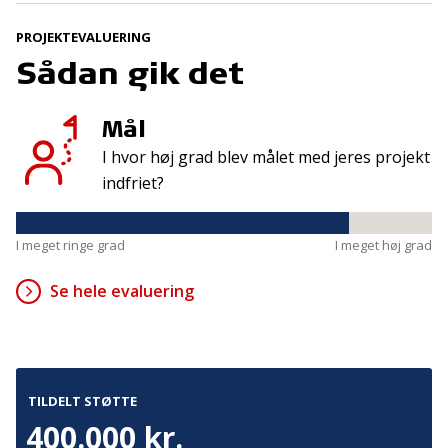
PROJEKTEVALUERING
Kontakt
Adresse
Sådan gik det
Hummeltoftevej 49
TrygFonden
2830 Virum
T:
45 26 08 00
Mål
Denmark
info@trygfonden.dk
I hvor høj grad blev målet med jeres projekt
Vis vej hertil
indfriet?
TryghedsGruppen
T:
45 26 08 26
I meget ringe grad
I meget høj grad
info@tryghedsgruppen.dk
Se hele evaluering
Fakturering
Kontakt os
Presse
TILDELT STØTTE
Cookies
400.000 kr.