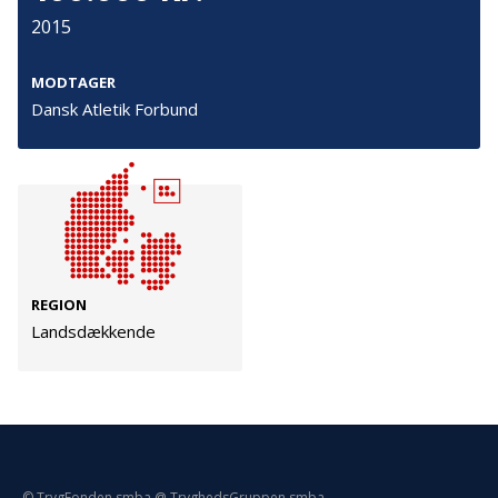
Persondata
2015
Vilkår
MODTAGER
Dansk Atletik Forbund
Følg os
TryghedsGruppen
Facebook
LinkedIn
REGION
TrygFonden
Landsdækkende
Facebook
LinkedIn
© TrygFonden smba @ TryghedsGruppen smba.