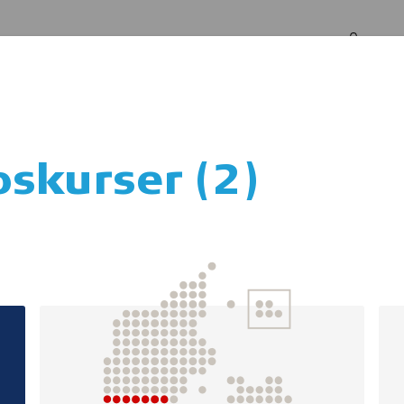
Log in
Om os
skurser (2)
 hos børn med o
ADHD