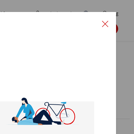
d for ansøgere
TryghedsPortalen
EN
Søg
Søg støtte
g uden