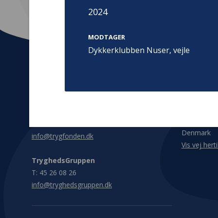
2024
MODTAGER
Dykkerklubben Nuser, vejle
Kontakt
Adress
Hummeltoft
TrygFonden
2830 Virum
T:
45 26 08 00
Denmark
info@trygfonden.dk
Vis vej herti
TryghedsGruppen
T:
45 26 08 26
info@tryghedsgruppen.dk