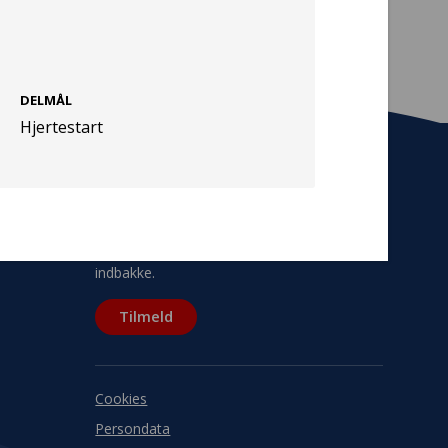
DELMÅL
Hjertestart
Tilmeld nyhedsbrev
De seneste nyheder om TrygFondens og
TryghedsGruppens aktiviteter direkte i din
indbakke.
Tilmeld
Cookies
Persondata