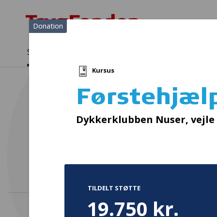
Donation
Sådan støtter vi
Medlemmer
Viden
Kursus
Sådan støtter vi
Forside
...
Projekter og donationer
Førstehjælpskurser (2)
Førstehjælp
Sprog
Dykkerklubben Nuser, vejle
TILDELT STØTTE
19.750 kr.