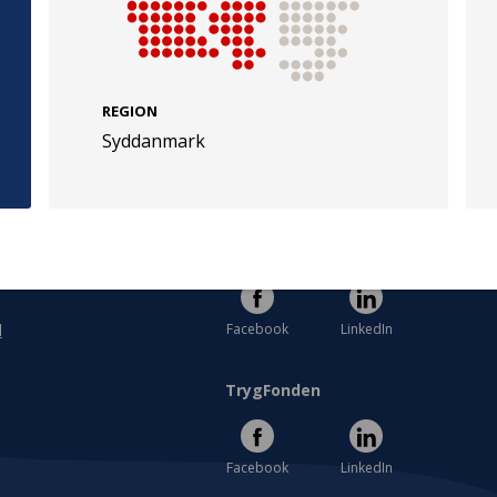
REGION
Syddanmark
e
Følg os
evej 49
TryghedsGruppen
Facebook
LinkedIn
l
TrygFonden
Facebook
LinkedIn