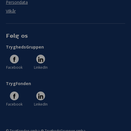
Persondata
Vilkår
Følg os
TryghedsGruppen
Facebook
LinkedIn
TrygFonden
Facebook
LinkedIn
© TrygFonden smba @ TryghedsGruppen smba.