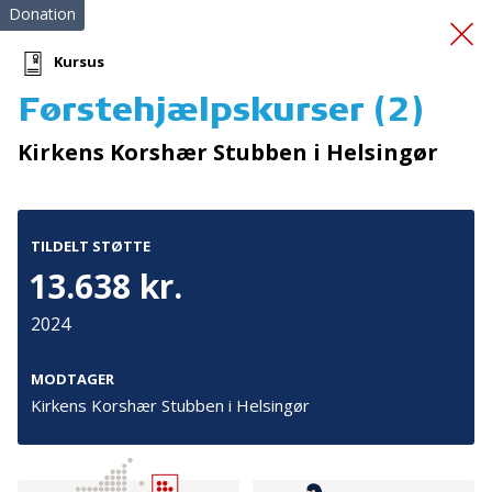
Donation
Kursus
Førstehjælpskurser (2)
Fremtidens krisecenter
Kirkens Korshær Stubben i Helsingør
TILDELT STØTTE
13.638 kr.
2024
Tilmeld nyhedsbrev
De seneste nyheder om TrygFondens og TryghedsGruppens
MODTAGER
aktiviteter direkte i din indbakke.
Kirkens Korshær Stubben i Helsingør
Tilmeld