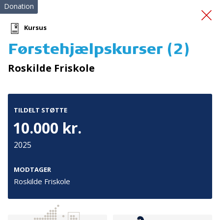
Donation
Kursus
Førstehjælpskurser (2)
legevenligt
Roskilde Friskole
udendørsareal
TILDELT STØTTE
10.000 kr.
2025
Tilmeld nyhedsbrev
MODTAGER
Roskilde Friskole
De seneste nyheder om TrygFondens og TryghedsGruppens
aktiviteter direkte i din indbakke.