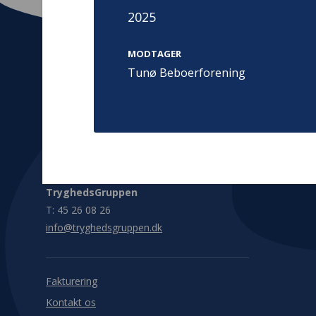
2025
MODTAGER
Tunø Beboerforening
Kontakt
Adress
Hummeltoft
TrygFonden
2830 Virum
T:
45 26 08 00
Denmark
info@trygfonden.dk
Vis vej herti
TryghedsGruppen
T:
45 26 08 26
info@tryghedsgruppen.dk
Fakturering
Kontakt os