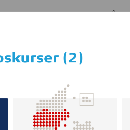
Log in
Om os
skurser (2)
 med kol-patient