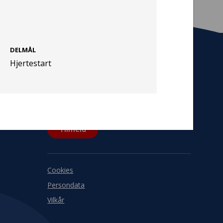
DELMÅL
Hjertestart
Tilmeld nyhedsbrev
De seneste nyheder om TrygFondens og
TryghedsGruppens aktiviteter direkte i din
indbakke.
Tilmeld
Cookies
Persondata
Vilkår