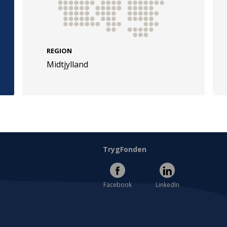
REGION
Midtjylland
e
Følg os
evej 49
TryghedsGruppen
Facebook
LinkedIn
l
TrygFonden
Facebook
LinkedIn