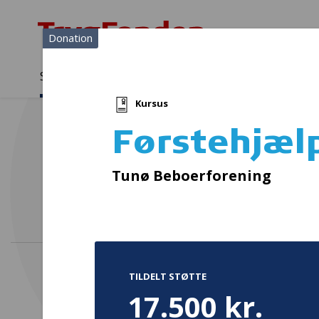
Donation
Sådan støtter vi
Medlemmer
Viden
Kursus
Sådan støtter vi
Forside
...
Projekter og donationer
Førstehjælpskurser (2)
Førstehjælp
Bustur
Tunø Beboerforening
TILDELT STØTTE
17.500 kr.