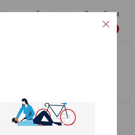
d for ansøgere
TryghedsPortalen
EN
Søg
Søg støtte
er 2026