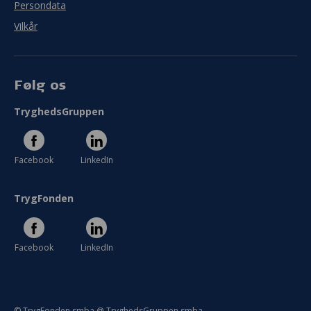
Persondata
Vilkår
Følg os
TryghedsGruppen
Facebook
LinkedIn
TrygFonden
Facebook
LinkedIn
© TrygFonden smba @ TryghedsGruppen smba.