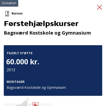
Donation
Kursus
Førstehjælpskurser
Førstehjælpskursus
Bagsværd Kostskole og Gymnasium
TILDELT STØTTE
60.000 kr.
2013
Tilmeld nyhedsbrev
De seneste nyheder om TrygFondens og TryghedsGruppens
MODTAGER
aktiviteter direkte i din indbakke.
Bagsværd Kostskole og Gymnasium
Tilmeld