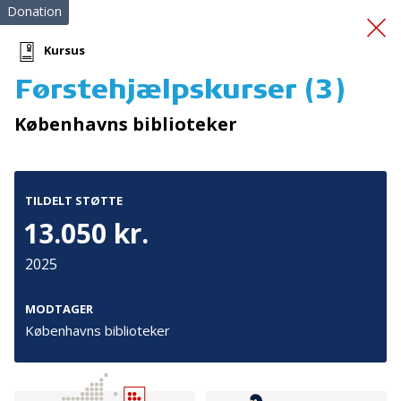
Donation
Kursus
Førstehjælpskurser (3)
Førstehjælpskurser
(12)
Københavns biblioteker
TILDELT STØTTE
13.050 kr.
2025
Tilmeld nyhedsbrev
De seneste nyheder om TrygFondens og TryghedsGruppens
MODTAGER
aktiviteter direkte i din indbakke.
Københavns biblioteker
Tilmeld