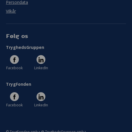
Persondata
Vilkår
Følg os
TryghedsGruppen
Facebook
LinkedIn
TrygFonden
Facebook
LinkedIn
© TrygFonden smba @ TryghedsGruppen smba.