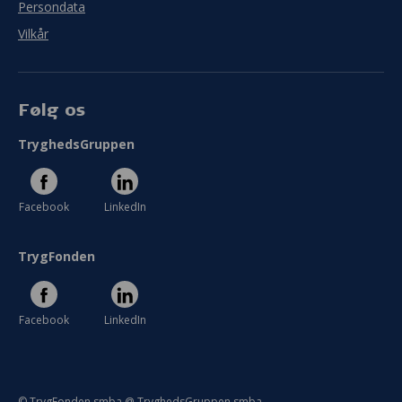
Persondata
Vilkår
Følg os
TryghedsGruppen
Facebook
LinkedIn
TrygFonden
Facebook
LinkedIn
© TrygFonden smba @ TryghedsGruppen smba.