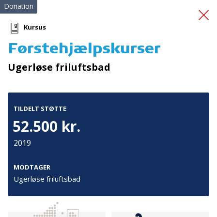
Donation
Kursus
Førstehjælpskurser
Førstehjælp for frivillige
Ugerløse friluftsbad
TILDELT STØTTE
52.500 kr.
2019
Tilmeld nyhedsbrev
De seneste nyheder om TrygFondens og TryghedsGruppens
MODTAGER
aktiviteter direkte i din indbakke.
Ugerløse friluftsbad
Tilmeld