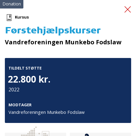
Donation
Kursus
Førstehjælpskurser
Familier finder
Vandreforeningen Munkebo Fodslaw
fællesskaber
TILDELT STØTTE
22.800 kr.
2022
Tilmeld nyhedsbrev
MODTAGER
Vandreforeningen Munkebo Fodslaw
De seneste nyheder om TrygFondens og TryghedsGruppens
aktiviteter direkte i din indbakke.