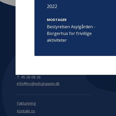
2022
MODTAGER
Bestyrelsen Asylgården -
Borgerhus for frivillige
Kontakt
Adress
aktiviteter
Hummeltoft
TrygFonden
2830 Virum
T:
45 26 08 00
Denmark
info@trygfonden.dk
Vis vej herti
TryghedsGruppen
T:
45 26 08 26
info@tryghedsgruppen.dk
Fakturering
Kontakt os