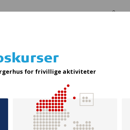
Log in
Om os
pskurser
Hjerterstarterska
gerhus for frivillige aktiviteter