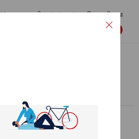
d for ansøgere
TryghedsPortalen
EN
Søg
Søg støtte
b