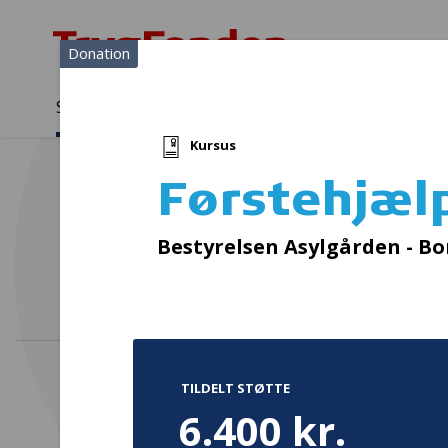
Donation
Sådan støtter vi
Medlemmer
Viden
Kursus
Sådan støtter vi
Forside
...
Projekter og donationer
Førstehjælpskurser
Førstehjæl
Bestyrelsen Asylgården - Bor
TILDELT STØTTE
6.400 kr.