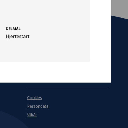
DELMÅL
Hjertestart
Tilmeld nyhedsbrev
De seneste nyheder om TrygFondens og
TryghedsGruppens aktiviteter direkte i din
indbakke.
Tilmeld
Cookies
Persondata
Vilkår