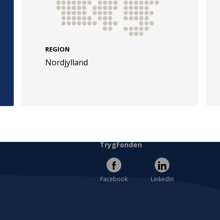
REGION
Nordjylland
e
Følg os
evej 49
TryghedsGruppen
Facebook
LinkedIn
l
TrygFonden
Facebook
LinkedIn