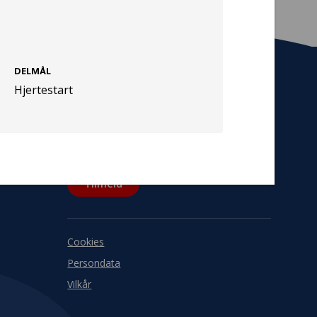
DELMÅL
Hjertestart
Tilmeld nyhedsbrev
De seneste nyheder om TrygFondens og
TryghedsGruppens aktiviteter direkte i din
indbakke.
Tilmeld
Cookies
Persondata
Vilkår