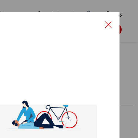
d for ansøgere
TryghedsPortalen
EN
Søg
Søg støtte
PBLS