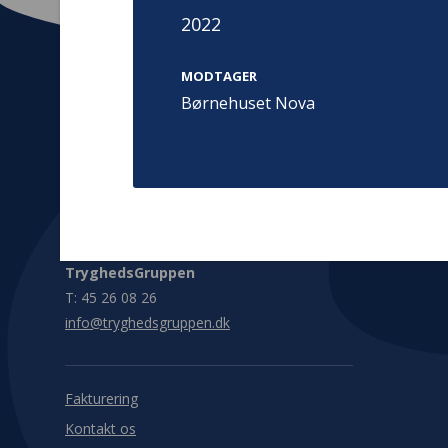
2022
MODTAGER
Børnehuset Nova
Kontakt
Adress
Hummeltoft
TrygFonden
2830 Virum
T:
45 26 08 00
Denmark
info@trygfonden.dk
Vis vej herti
TryghedsGruppen
T:
45 26 08 26
info@tryghedsgruppen.dk
Fakturering
Kontakt os