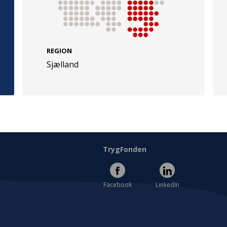
REGION
Sjælland
e
Følg os
evej 49
TryghedsGruppen
Facebook
LinkedIn
l
TrygFonden
Facebook
LinkedIn