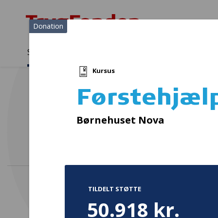
Donation
Sådan støtter vi
Medlemmer
Viden
Kursus
Sådan støtter vi
Forside
...
Projekter og donationer
Førstehjælpskurser
Førstehjæl
Eta
Børnehuset Nova
TILDELT STØTTE
50.918 kr.