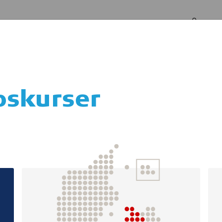
Log in
Om os
pskurser
blering af ERC’s E