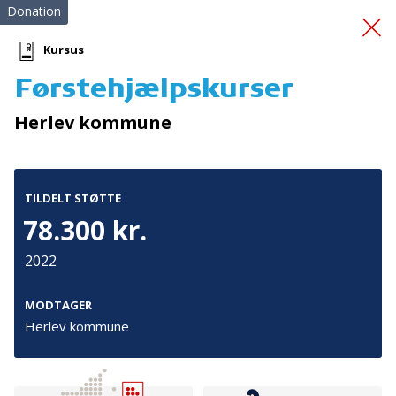
Donation
Kursus
Førstehjælpskurser
Gadekøkken med vision
Herlev kommune
for byen
TILDELT STØTTE
78.300 kr.
2022
Tilmeld nyhedsbrev
MODTAGER
Herlev kommune
De seneste nyheder om TrygFondens og TryghedsGruppens
aktiviteter direkte i din indbakke.