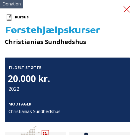
Donation
Kursus
Førstehjælpskurser
Redningsveste
Christianias Sundhedshus
TILDELT STØTTE
20.000 kr.
2022
Tilmeld nyhedsbrev
De seneste nyheder om TrygFondens og TryghedsGruppens
MODTAGER
aktiviteter direkte i din indbakke.
Christianias Sundhedshus
Tilmeld