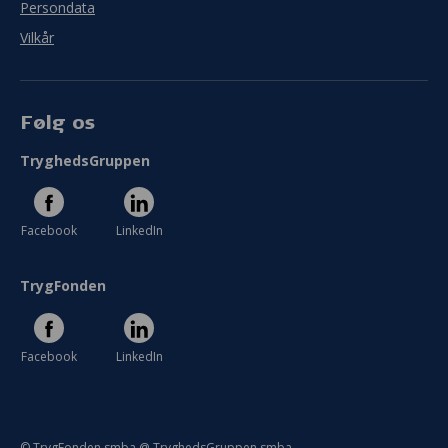
Persondata
Vilkår
Følg os
TryghedsGruppen
Facebook
LinkedIn
TrygFonden
Facebook
LinkedIn
© TrygFonden smba @ TryghedsGruppen smba.