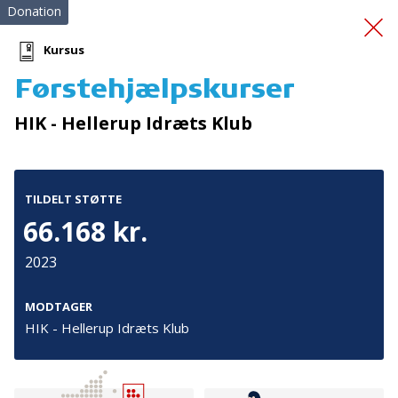
Donation
Kursus
Førstehjælpskurser
"ALLE KAN BLIVE TIL
HIK - Hellerup Idræts Klub
NOGET"
TILDELT STØTTE
66.168 kr.
2023
Tilmeld nyhedsbrev
MODTAGER
HIK - Hellerup Idræts Klub
De seneste nyheder om TrygFondens og TryghedsGruppens
aktiviteter direkte i din indbakke.