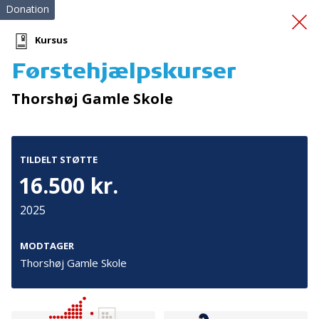
Donation
Kursus
Førstehjælpskurser
Indkøb af
Thorshøj Gamle Skole
sikkerhedsudstyr
TILDELT STØTTE
16.500 kr.
2025
Tilmeld nyhedsbrev
MODTAGER
Thorshøj Gamle Skole
De seneste nyheder om TrygFondens og TryghedsGruppens
aktiviteter direkte i din indbakke.