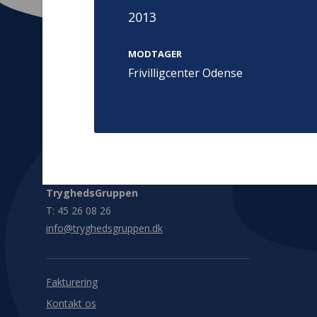
2013
MODTAGER
Frivilligcenter Odense
Kontakt
Adress
Hummeltoft
TrygFonden
2830 Virum
T:
45 26 08 00
Denmark
info@trygfonden.dk
Vis vej herti
TryghedsGruppen
T:
45 26 08 26
info@tryghedsgruppen.dk
Fakturering
Kontakt os