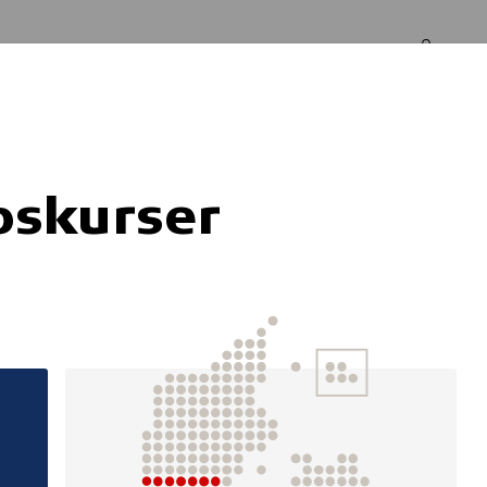
Log in
Om os
pskurser
 og
sundhedsproj