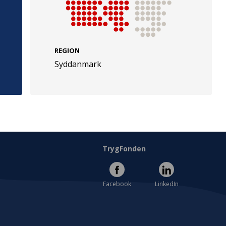
REGION
Syddanmark
e
Følg os
evej 49
TryghedsGruppen
Facebook
LinkedIn
l
TrygFonden
Facebook
LinkedIn