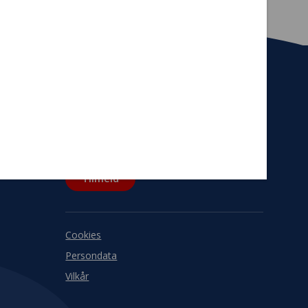
Tilmeld nyhedsbrev
De seneste nyheder om TrygFondens og
TryghedsGruppens aktiviteter direkte i din
indbakke.
Tilmeld
Cookies
Persondata
Vilkår