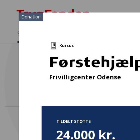
Donation
Sådan støtter vi
Medlemmer
Viden
Kursus
Sådan støtter vi
Forside
...
Projekter og donationer
Førstehjælpskurser
Førstehjæl
Kost
Frivilligcenter Odense
TILDELT STØTTE
24.000 kr.